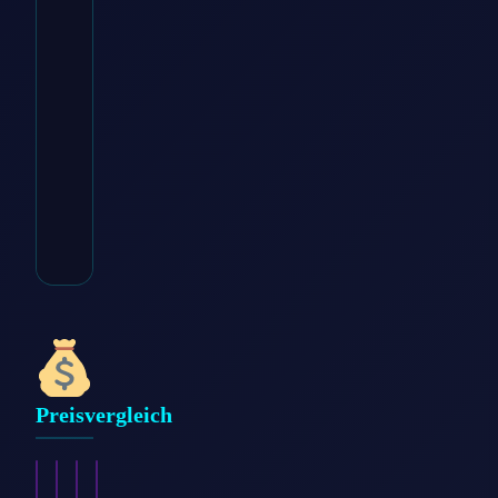
Zum
Angebot
→
* Affiliate-Link
Kategorie:
Werkzeug
Preisvergleich