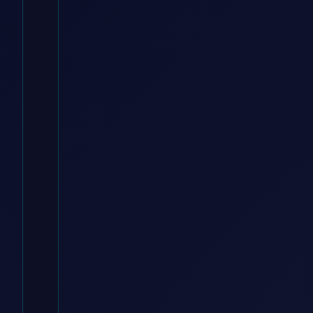
Radkappen
Radkappen
3B7601171 (4
Stück)
65mm..DEBUNS
ManoMano DE
€
12.99