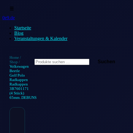
☰
0e9.de
Startseite
Blog
Veranstaltungen & Kalender
Suchen
Home
/
Suchen
Shop
/
nach:
Volkswagen
Beetle
Golf Polo
Radkappen
Radkappen
3B7601171
(4 Stück)
65mm..DEBUNS
Volkswagen
Beetle Golf Polo