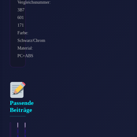
Vergleichsnummer:
3B7
601
171
Farbe:
Schwarz/Chrom
Material:
PC+ABS
Passende
Beiträge