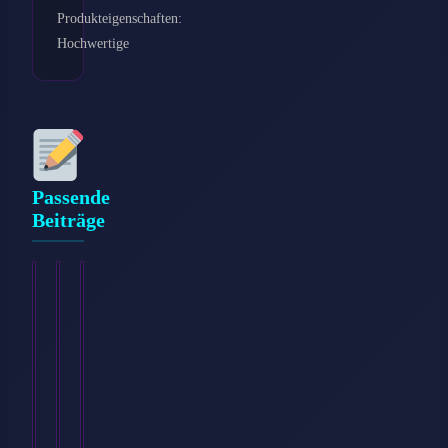
Produkteigenschaften:
Hochwertige
Passende
Beiträge
Ich
Rehasport:
Schmerzen
war
Wer
durch