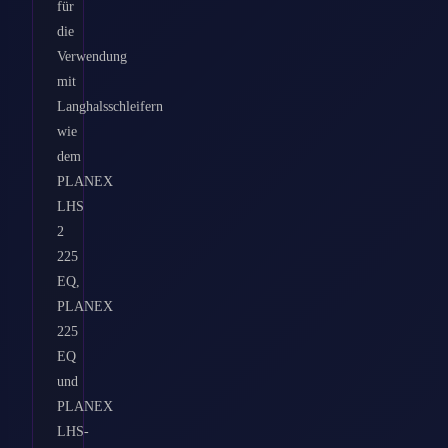
für
die
Verwendung
mit
Langhalsschleifern
wie
dem
PLANEX
LHS
2
225
EQ,
PLANEX
225
EQ
und
PLANEX
LHS-