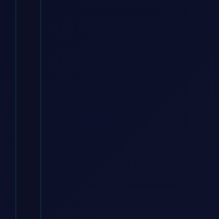
Schachtel mit
25 Granat
STF-
Schleifscheiben
D225 mm
Körnung 120
Festool 205657
ManoMano DE
€
29.11