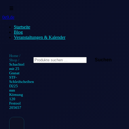
☰
0e9.de
Startseite
Blog
Veranstaltungen & Kalender
Suchen
Home
/
Suchen
Shop
/
nach:
Schachtel
mit 25
Granat
STF-
Schleifscheiben
D225
mm
Körnung
120
Festool
205657