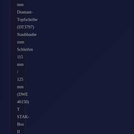
mm
Diamant-
Topfscheibe
(DT3797)
Staubhaube
zum
Schleifen
115
mm
/
125
mm
(DWE
46150)
T
STAK-
Box
II