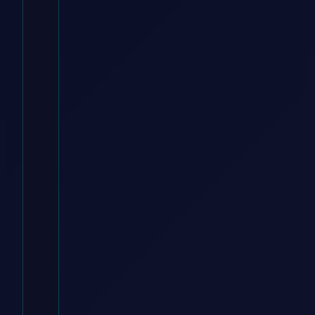
– Dewalt
ManoMano DE
€
226.90
Zum
Angebot
→