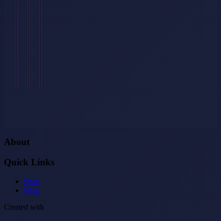
Rehasport…
Körper
mein
auswirkt…
Stuhlgang
Weiterlesen
war
Weiterlesen
→
hart
→
und
hatte
Risse…
Weiterlesen
→
About
Quick Links
Shop
Blog
Created with