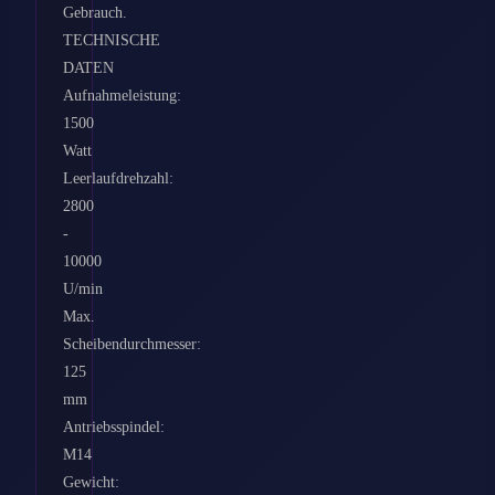
Gebrauch.
TECHNISCHE
DATEN
Aufnahmeleistung:
1500
Watt
Leerlaufdrehzahl:
2800
-
10000
U/min
Max.
Scheibendurchmesser:
125
mm
Antriebsspindel:
M14
Gewicht: