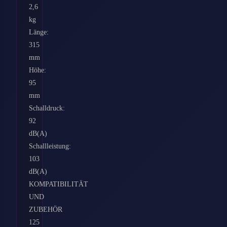
2,6
kg
Länge:
315
mm
Höhe:
95
mm
Schalldruck:
92
dB(A)
Schallleistung:
103
dB(A)
KOMPATIBILITÄT
UND
ZUBEHÖR
125