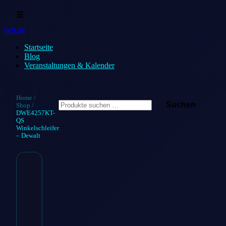
☰
0e9.de
Startseite
Blog
Veranstaltungen & Kalender
Suchen
Home
/
Suchen
Shop
/
nach:
DWE4257KT-
QS
Winkelschleifer
– Dewalt
DWE4257KT-
QS
Winkelschleifer