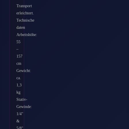
Transport
erleichtert.
Technische
daten
Arbeitshöhe:
55
–
157
cm
Gewicht:
ca.
1,3
kg
Stativ-
Gewinde:
1/4"
&
5/8"