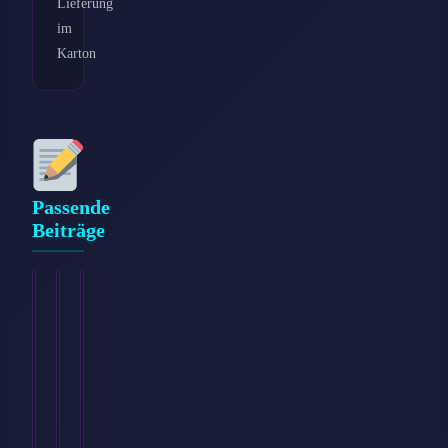
Lieferung
im
Karton
Passende
Beiträge
Ich
Rehasport:
Schmerzen