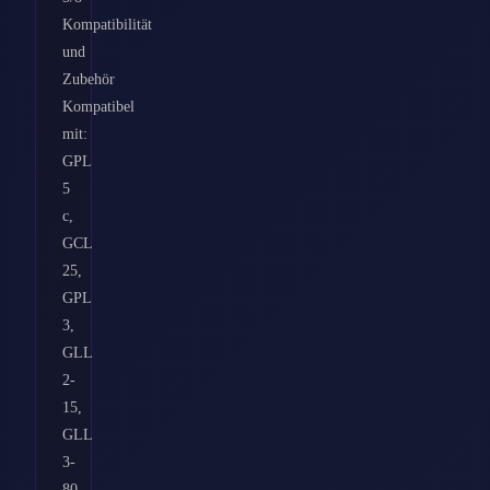
Kompatibilität
und
Zubehör
Kompatibel
mit:
GPL
5
c,
GCL
25,
GPL
3,
GLL
2-
15,
GLL
3-
80