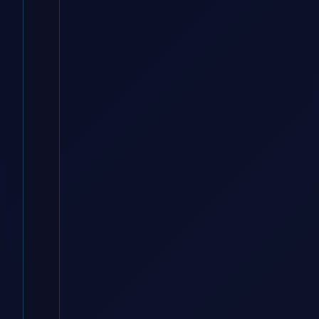
Professional
ManoMano DE
€
53.99
Zum
Angebot
→
* Affiliate-Link