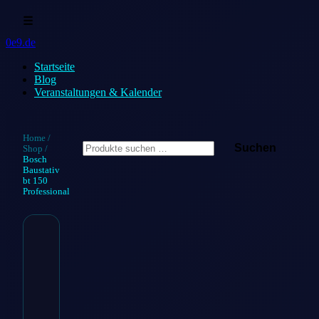
☰
0e9.de
Startseite
Blog
Veranstaltungen & Kalender
Suchen
Home
/
Suchen
Shop
/
nach:
Bosch
Baustativ
bt 150
Professional
Bosch
Baustativ bt
150