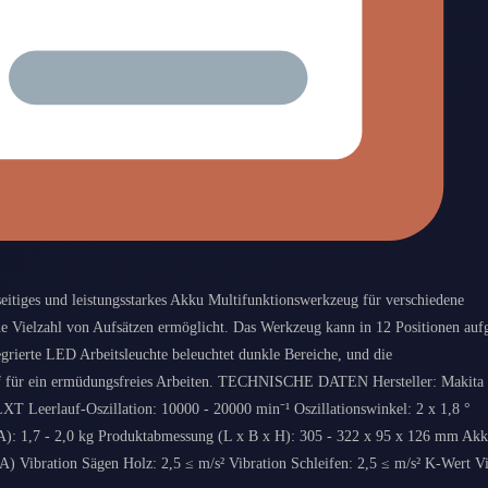
s und leistungsstarkes Akku Multifunktionswerkzeug für verschiedene
 Vielzahl von Aufsätzen ermöglicht. Das Werkzeug kann in 12 Positionen aufg
grierte LED Arbeitsleuchte beleuchtet dunkle Bereiche, und die
iff für ein ermüdungsfreies Arbeiten. TECHNISCHE DATEN Hersteller: Makita
 Leerlauf-Oszillation: 10000 - 20000 min⁻¹ Oszillationswinkel: 2 x 1,8 °
A): 1,7 - 2,0 kg Produktabmessung (L x B x H): 305 - 322 x 95 x 126 mm Akk
) Vibration Sägen Holz: 2,5 ≤ m/s² Vibration Schleifen: 2,5 ≤ m/s² K-Wert Vi