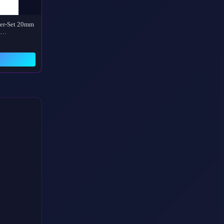
ter-Set 20mm
 x…
→