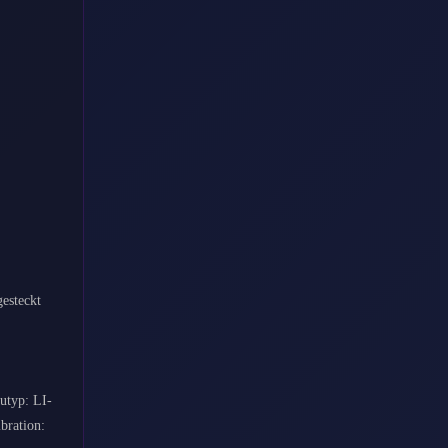
esteckt
utyp: LI-
bration: