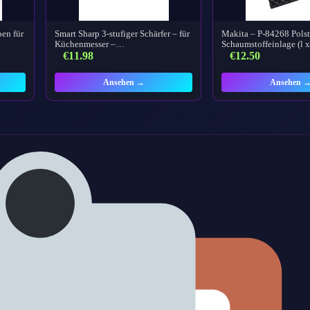
pen für
Smart Sharp 3-stufiger Schärfer – für
Makita – P-84268 Pols
Küchenmesser –…
Schaumstoffeinlage (l
€
11.98
€
12.50
Ansehen →
Ansehen 