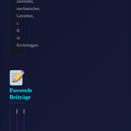
laufenden,
mechanischen
Getrieben,
z.
B.
in
Kreiseleggen.
Passende
Beiträge