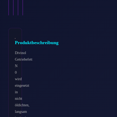
Ansehen
Ansehen
Ansehen
Ansehen
→
→
→
→
Produktbeschreibung
Divinol
Getriebefett
N
0
wird
eingesetzt
in
nicht
öldichten,
langsam