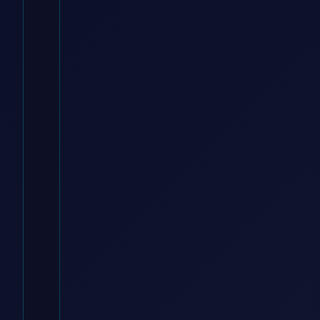
voelkner DE
€
13.28
Zum
Angebot
→
* Affiliate-Link
Kategorie:
Werkstatt