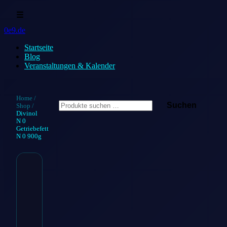
☰
0e9.de
Startseite
Blog
Veranstaltungen & Kalender
Suchen
Home
/
Suchen
Shop
/
nach:
Divinol
N 0
Getriebefett
N 0 900g
Divinol N 0
Getriebefett
N 0 900g