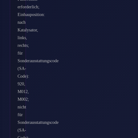
erforderlich;
Einbauposition:
nach
Katalysator,
links,
rechts;
für
Sonderausstattungscode
(SA-
Code):
920,
M012,
M002;
nicht
für
Sonderausstattungscode
(SA-
Code):