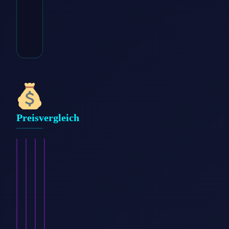
Preisvergleich
FEBI
VAICO
FEBI
MA
BILSTEIN
Spreizniet
BILSTEIN
PROFESSIONAL