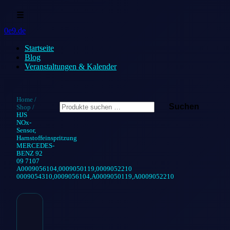
☰
0e9.de
Startseite
Blog
Veranstaltungen & Kalender
Suchen
Home
/
Suchen
Shop
/
nach:
HJS
NOx-
Sensor,
Harnstoffeinspritzung
MERCEDES-
BENZ 92
09 7107
A0009056104,0009050119,0009052210
0009054310,0009056104,A0009050119,A0009052210