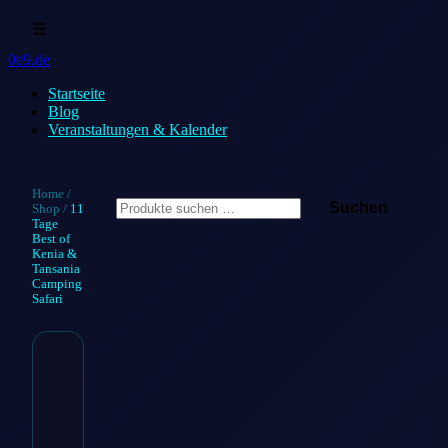
☰
0e9.de
Startseite
Blog
Veranstaltungen & Kalender
Suchen
Home
/
Suchen
Shop
/
11
nach:
Tage
Best of
Kenia &
Tansania
Camping
Safari
11 Tage
Best of
Kenia &