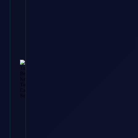
Tansania
Camping
Safari
Viator - Ein
Tripadvisor-
Unternehmen (Dach)
€
3,009.52
Zum
Angebot