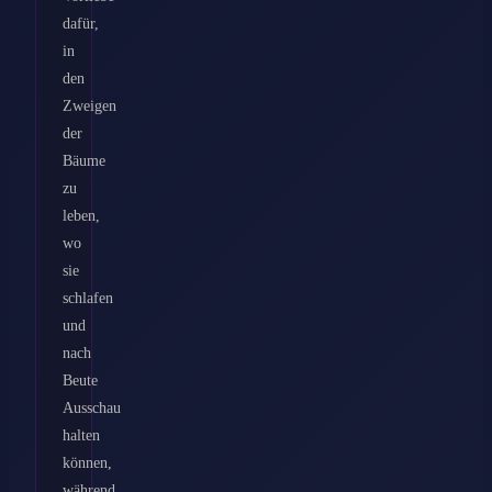
dafür,
in
den
Zweigen
der
Bäume
zu
leben,
wo
sie
schlafen
und
nach
Beute
Ausschau
halten
können,
während