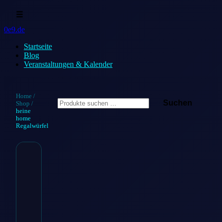
☰
0e9.de
Startseite
Blog
Veranstaltungen & Kalender
Suchen
Home
/
Suchen
Shop
/
nach:
heine
home
Regalwürfel
heine home
Regalwürfel