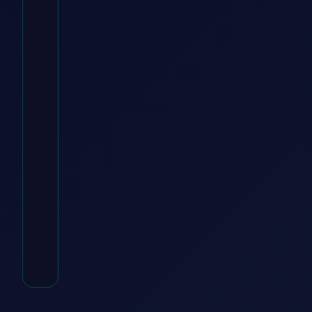
Baur Versand DE
€
69.99
Zum
Angebot
→
* Affiliate-Link
Kategorie:
Regalwürfel