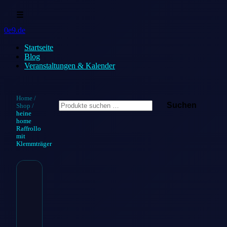
☰
0e9.de
Startseite
Blog
Veranstaltungen & Kalender
Suchen
Home
/
Suchen
Shop
/
nach:
heine
home
Raffrollo
mit
Klemmträger
heine home
Raffrollo mit
Klemmträger