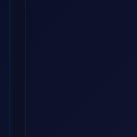
Baur Versand DE
€
29.99
Zum
Angebot
→
* Affiliate-Link