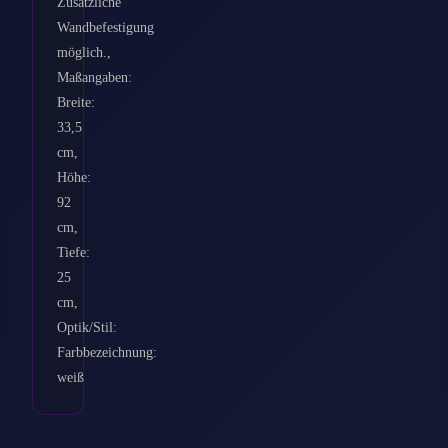
Zusätzliche
Wandbefestigung
möglich.,
Maßangaben:
Breite:
33,5
cm,
Höhe:
92
cm,
Tiefe:
25
cm,
Optik/Stil:
Farbbezeichnung:
weiß