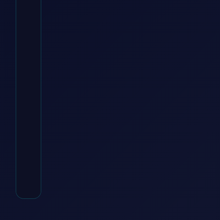
Baur Versand DE
€
199.00
Zum
Angebot
→
* Affiliate-Link
Kategorie:
Mülleimer