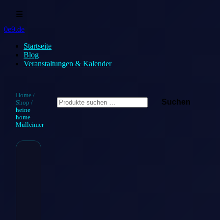
☰
0e9.de
Startseite
Blog
Veranstaltungen & Kalender
Suchen
Home
/
Suchen
Shop
/
nach:
heine
home
Mülleimer
heine home
Mülleimer