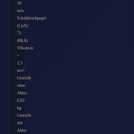
39
min
Schalldruckpegel
(LpA):
71
dB(A)
Vibration:
=
2,5
m/s²
Gewicht
ohne
Akku:
0,82
kg
Gewicht
mit
Akku