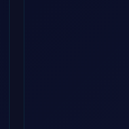
18 v – 36
mbar –
Ohne
Batterie
und
Ladegerät –
DCL180ZB
– Makita
ManoMano DE