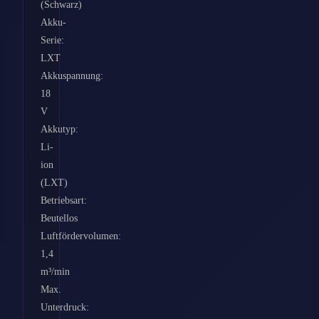
(Schwarz)
Akku-
Serie:
LXT
Akkuspannung:
18
V
Akkutyp:
Li-
ion
(LXT)
Betriebsart:
Beutellos
Luftfördervolumen:
1,4
m³/min
Max.
Unterdruck: