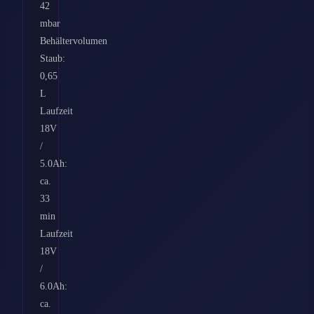
42
mbar
Behältervolumen
Staub:
0,65
L
Laufzeit
18V
/
5.0Ah:
ca.
33
min
Laufzeit
18V
/
6.0Ah:
ca.