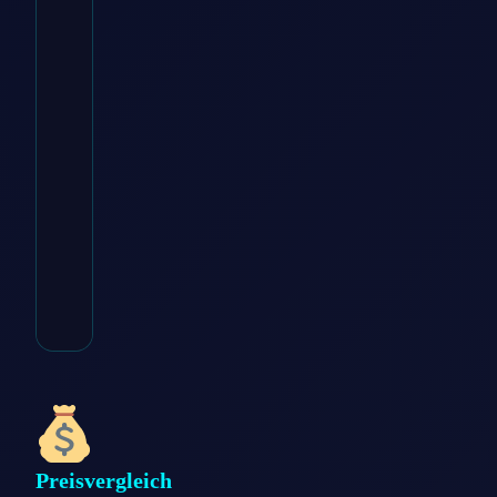
€
44.44
Zum
Angebot
→
* Affiliate-Link
Kategorie:
Haushaltsgeräte
Preisvergleich