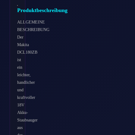
Produktbeschreibung
ALLGEMEINE
BESCHREIBUNG
Der
Makita
DCL180ZB
ist
ein
leichter,
handlicher
und
kraftvoller
18V
Akku-
Staubsauger
aus
der