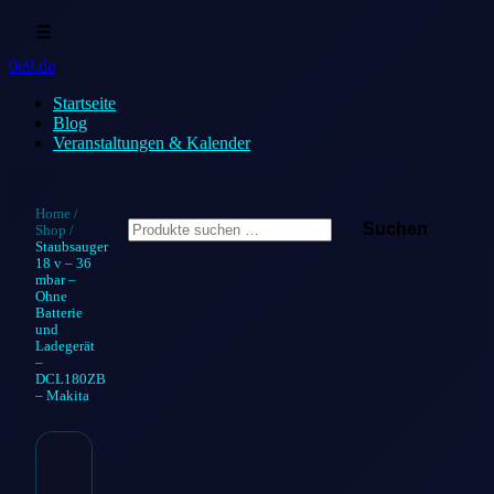
☰
0e9.de
Startseite
Blog
Veranstaltungen & Kalender
Suchen
Home
/
Suchen
Shop
/
nach:
Staubsauger
18 v – 36
mbar –
Ohne
Batterie
und
Ladegerät
–
DCL180ZB
– Makita
Staubsauger