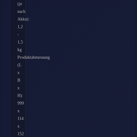
(je
nach
Akku):
1,2
-
1,5
kg
Produktabmessung
(L
x
B
x
H):
999
x
114
x
152