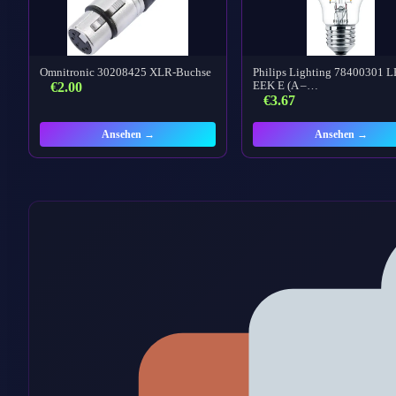
Omnitronic 30208425 XLR-Buchse
Philips Lighting 78400301 
€
2.00
EEK E (A –…
€
3.67
Ansehen →
Ansehen →