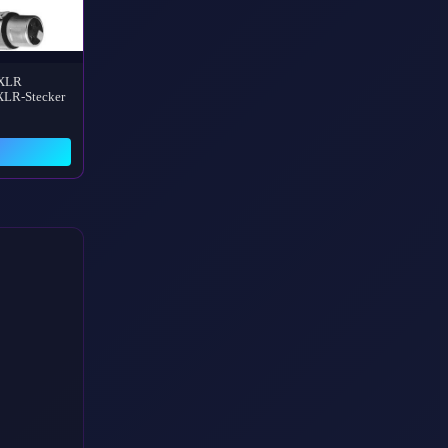
 XLR
XLR-Stecker
→