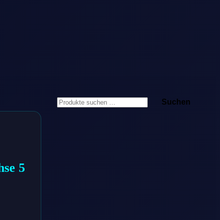
Suchen
Suchen
nach:
hse 5