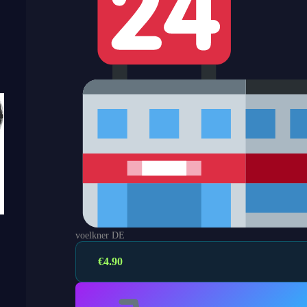
voelkner DE
€
4.90