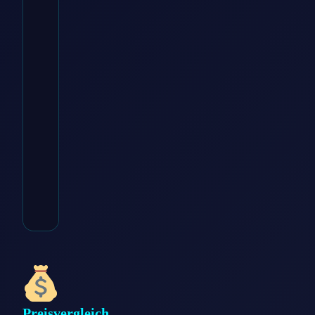
voelkner DE
€
19.90
Zum
Angebot
→
* Affiliate-Link
Kategorie:
Freizeit & Hobby
Preisvergleich