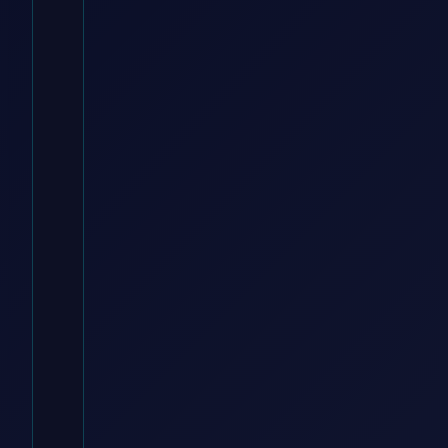
Omnitronic
3022058N XLR
Verbindungskabel
[1x XLR-Stecker
3 polig – 1x XLR-
Buchse 3 polig]
20.00m Sch