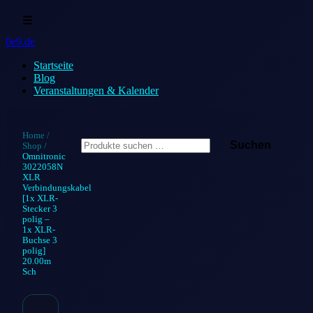
☰
0e9.de
Startseite
Blog
Veranstaltungen & Kalender
Suchen
Home
/
Suchen
Shop
/
nach:
Omnitronic
3022058N
XLR
Verbindungskabel
[1x XLR-
Stecker 3
polig –
1x XLR-
Buchse 3
polig]
20.00m
Sch