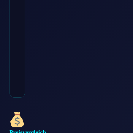
voelkner DE
€
3.93
Zum
Angebot
→
* Affiliate-Link
Kategorie:
Freizeit & Hobby
Preisvergleich