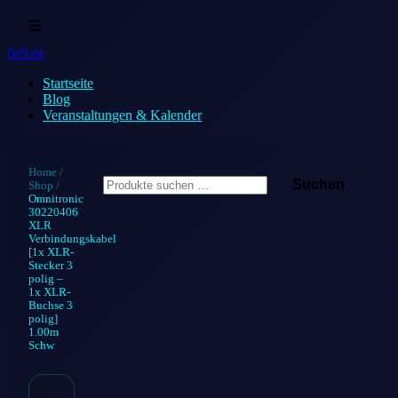
☰
0e9.de
Startseite
Blog
Veranstaltungen & Kalender
Suchen
Home
/
Suchen
Shop
/
nach:
Omnitronic
30220406
XLR
Verbindungskabel
[1x XLR-
Stecker 3
polig –
1x XLR-
Buchse 3
polig]
1.00m
Schw