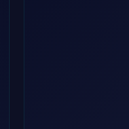
Omnitronic
30220406 XLR
Verbindungskabel
[1x XLR-Stecker
3 polig – 1x XLR-
Buchse 3 polig]
1.00m Schw