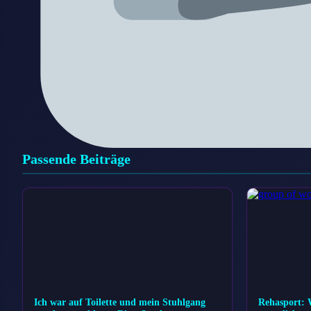
Passende Beiträge
Ich war auf Toilette und mein Stuhlgang
Rehasport: W