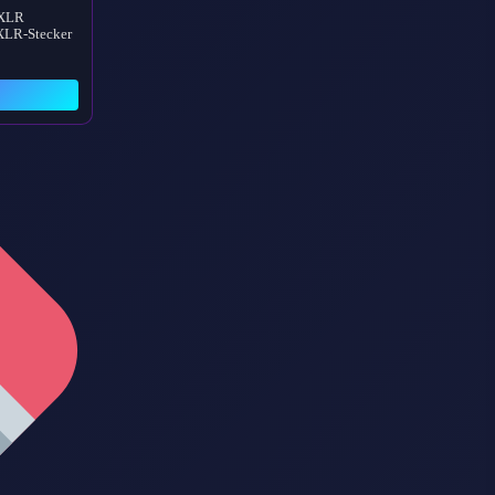
 XLR
XLR-Stecker
→