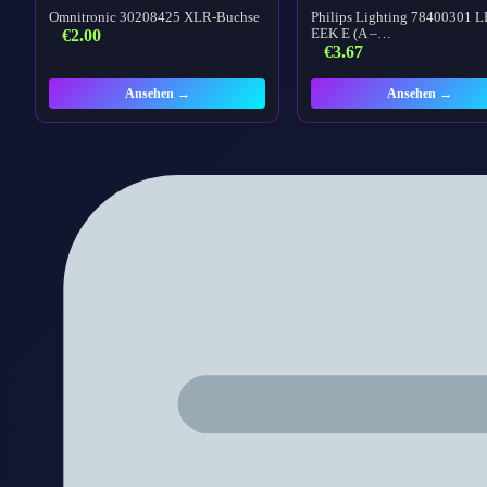
Omnitronic 30208425 XLR-Buchse
Philips Lighting 78400301 
€
2.00
EEK E (A –…
€
3.67
Ansehen →
Ansehen →