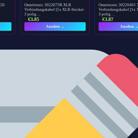
LED
Omnitronic 3022075B XLR
Omnitronic 30220401
Verbindungskabel [1x XLR-Stecker
Verbindungskabel [1x 
3 polig…
3 polig…
€
3.85
€
3.87
Ansehen →
Ansehen 