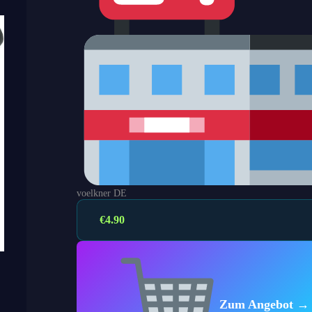
voelkner DE
€
4.90
Zum Angebot →