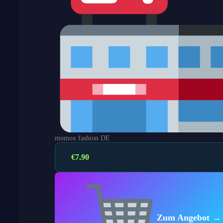
momox fashion DE
€
7.90
Zum Angebot →