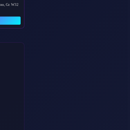
au, Gr. W32
→