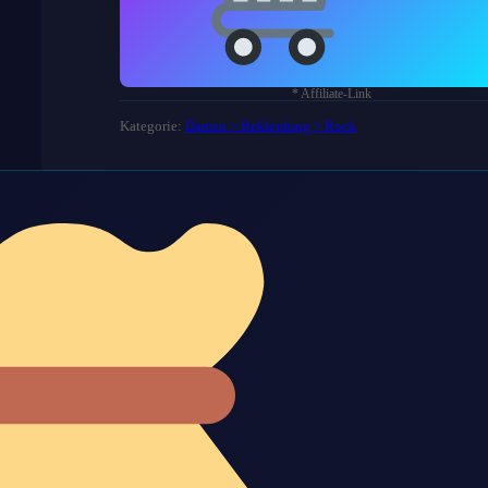
* Affiliate-Link
Kategorie:
Damen > Bekleidung > Rock