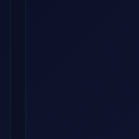
Pullover,
Schwarz,
Gr. S
momox fashion DE
€
23.90
Zum
Angebot
→