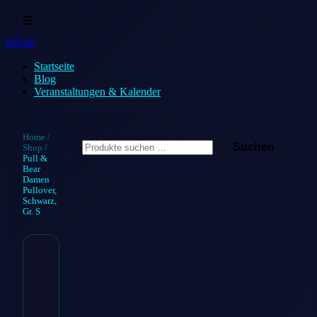
☰
0e9.de
Startseite
Blog
Veranstaltungen & Kalender
Suchen
Home
/
Suchen
Shop
/
nach:
Pull &
Bear
Damen
Pullover,
Schwarz,
Gr. S
Pull &
Bear
Damen