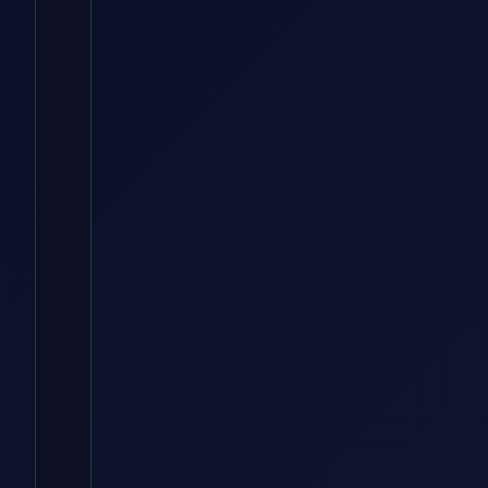
Marineblau,
Gr. EU 40
momox fashion DE
€
42.90
Zum
Angebot
→