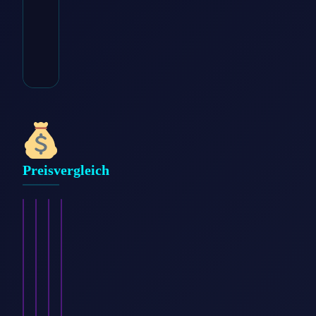
* Affiliate-Link
Kategorie:
Damen >
Bekleidung > Pullover
Preisvergleich
Soccx
Esprit
Diesel
Cecil
Damen
Damen
Damen
Damen