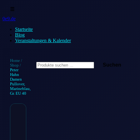
☰
0e9.de
Startseite
Blog
Veranstaltungen & Kalender
Suchen
Home
/
Suchen
Shop
/
nach:
Peter
Hahn
Damen
Pullover,
Marineblau,
Gr. EU 40
Peter Hahn
Damen
Pullover,