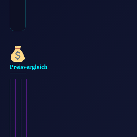
* Affiliate-Link
Kategorie:
Damen >
Bekleidung > Langarmshirt
Preisvergleich
Esprit
Garcia
Nike
Street
Damen
Damen
Damen
One
Langarmshirt,
Langarmshirt,
Langarmshirt,
Damen