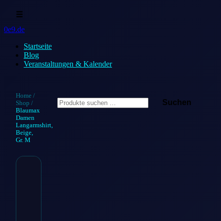
☰
0e9.de
Startseite
Blog
Veranstaltungen & Kalender
Suchen
Home
/
Suchen
Shop
/
nach:
Blaumax
Damen
Langarmshirt,
Beige,
Gr. M
Blaumax
Damen
Langarmshirt,