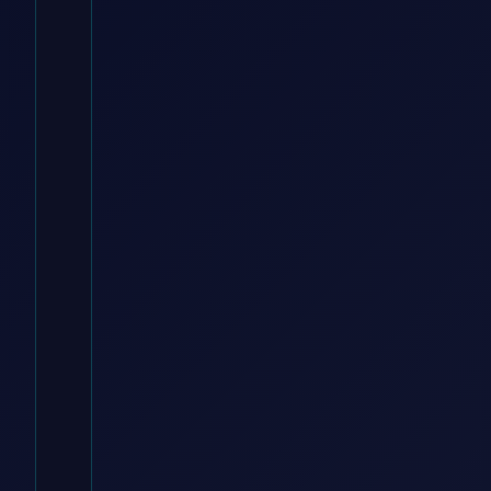
Beige, Gr. M
momox fashion DE
€
22.90
Zum
Angebot
→