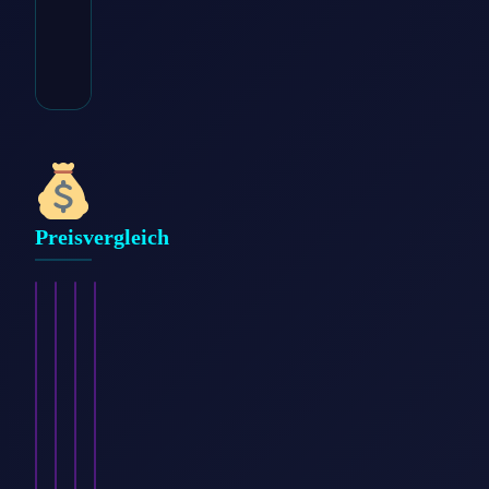
* Affiliate-Link
Kategorie:
Damen >
Bekleidung > Kleid
Preisvergleich
Only
Montego
Junarose
Fräulein
Damen
Damen
Damen
Stachelbeere
Kleid,
Kleid,
Kleid,
Damen