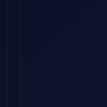
Schwarz,
Gr. M
momox fashion DE
€
9.90
Zum
Angebot
→