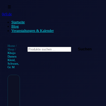
☰
0e9.de
Startseite
Blog
Veranstaltungen & Kalender
Suchen
Home
/
Suchen
Shop
/
nach:
Khujo
Damen
Kleid,
Schwarz,
Gr. M
Khujo
Damen
Kleid,