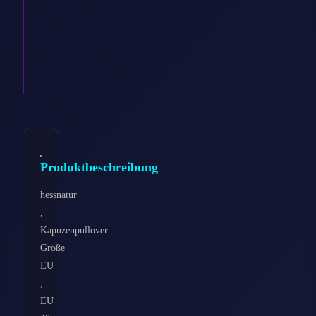
Marineblau,
Gr.
EU
44
€
36.90
Ansehen
→
Produktbeschreibung
hessnatur
,
Kapuzenpullover
Größe
EU
,
EU