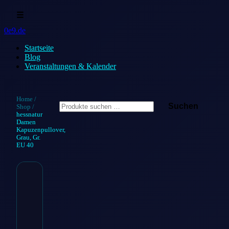
☰
0e9.de
Startseite
Blog
Veranstaltungen & Kalender
Suchen
Home
/
Suchen
Shop
/
nach:
hessnatur
Damen
Kapuzenpullover,
Grau, Gr.
EU 40
hessnatur Damen
Kapuzenpullover,
Grau, Gr. EU 40