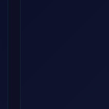
momox fashion DE
€
52.90
Zum
Angebot
→