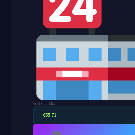
voelkner DE
€
65.71