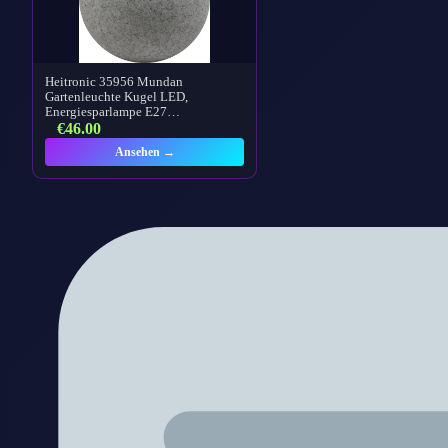
Heitronic 35956 Mundan
Gartenleuchte Kugel LED,
Energiesparlampe E27…
€
46.00
Ansehen →