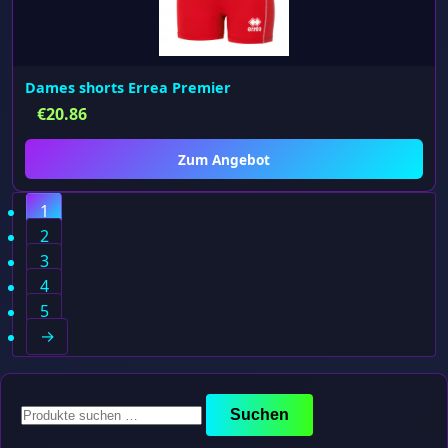
Dames shorts Errea Premier
€
20.86
Zum Angebot
1
2
3
4
5
→
Suchen
Suchen
nach: