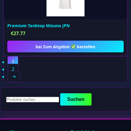
Premium Tanktop Mizuno JPN
€
27.77
bei Zum Angebot
bestellen
1
2
→
Suchen
Suchen
nach: