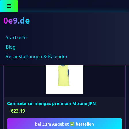
☰
0e9.de
Startseite
Ergebnisse 1 – 12 von 13 werden angezeigt
Blog
Veranstaltungen & Kalender
Camiseta sin mangas premium Mizuno JPN
€
23.19
bei Zum Angebot
bestellen