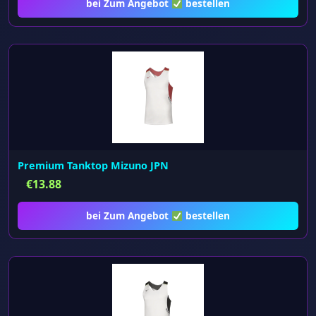
bei Zum Angebot
bestellen
Premium Tanktop Mizuno JPN
€
13.88
bei Zum Angebot
bestellen