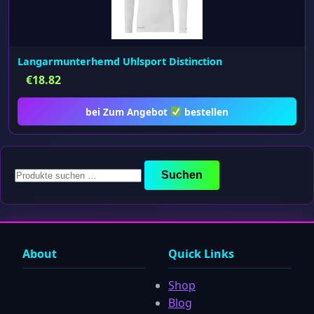
Langarmunterhemd Uhlsport Distinction
€
18.82
bei Zum Angebot
bestellen
Suchen
Suchen
nach:
About
Quick Links
Shop
Blog