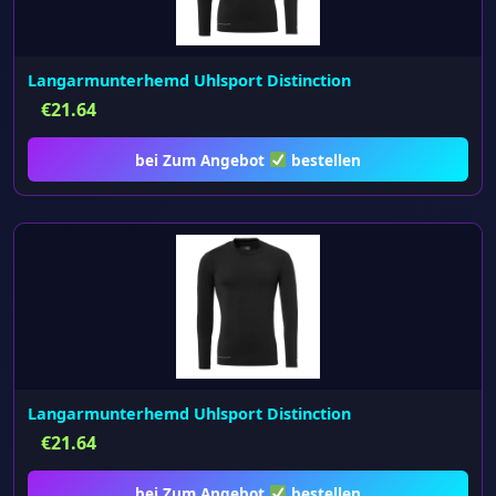
Langarmunterhemd Uhlsport Distinction
€
21.64
bei Zum Angebot
bestellen
Langarmunterhemd Uhlsport Distinction
€
21.64
bei Zum Angebot
bestellen