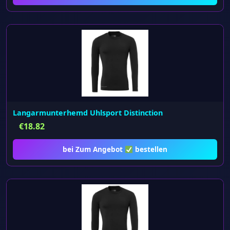
Langarmunterhemd Uhlsport Distinction
€
18.82
bei Zum Angebot
bestellen