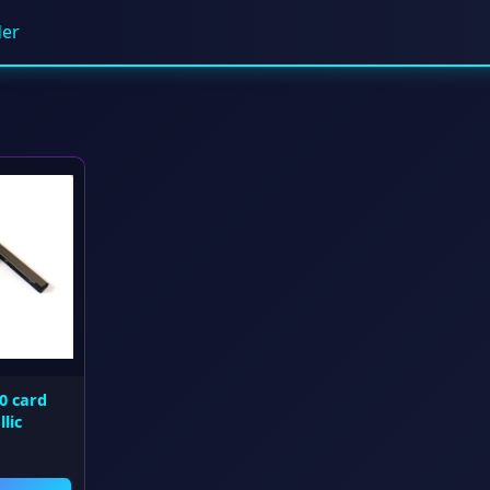
der
0 card
lic