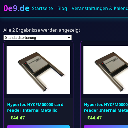
0e9.de
Startseite
Blog
Veranstaltungen & Kalen
Alle 2 Ergebnisse werden angezeigt
Hypertec HYCFM00000 card
Hypertec HYCFM0000
reader Internal Metallic
reader Internal Metal
€
44.47
€
44.47