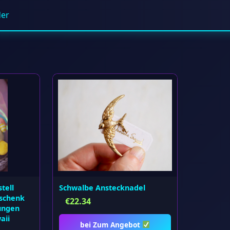
der
tell
Schwalbe Anstecknadel
eschenk
€
22.34
ungen
aii
bei Zum Angebot