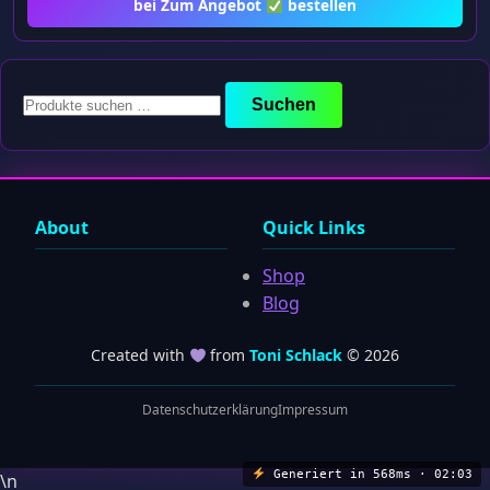
bei Zum Angebot
bestellen
Suchen
Suchen
nach:
About
Quick Links
Shop
Blog
Created with
from
Toni Schlack
© 2026
Datenschutzerklärung
Impressum
Generiert in 568ms · 02:03
\n