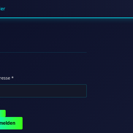
der
Erforderlich
resse
*
melden